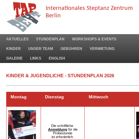
Internationales Steptanz Zentrum
Berlin
AKTUELLES
STUNDENPLAN
WORKSHOPS & EVENTS
KINDER
UNSER TEAM
GEBÜHREN
VERMIETUNG
GALERIE
LINKS
ENGLISH
KINDER & JUGENDLICHE - STUNDENPLAN 2026
Montag
Dienstag
Mittwoch
D
Die schriftliche
Anmeldung
für die
Probestunde
ist erforderlich.